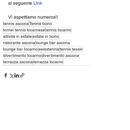
al seguente 
Link
Vi aspettiamo numerosi!
tennis ascona
Tennis ticino
tornei tennis locarnese
tennis locarno
attività in estate
estate in ticino
ristorante ascona
lounge bar ascona
lounge bar locarno
swisstennis
tennis tessin
divertimento locarno
divertimento ascona
terrazza ascona
terrazza locarno
Mostra tutti
Post recenti