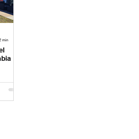
 2 min
el
mbia