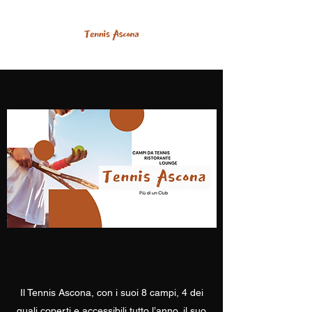
Il Tennis Ascona, con i suoi 8 campi, 4 dei
quali coperti e accessibili tutto l’anno, il suo